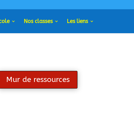
cole
Nos classes
Les liens
Mur de ressources