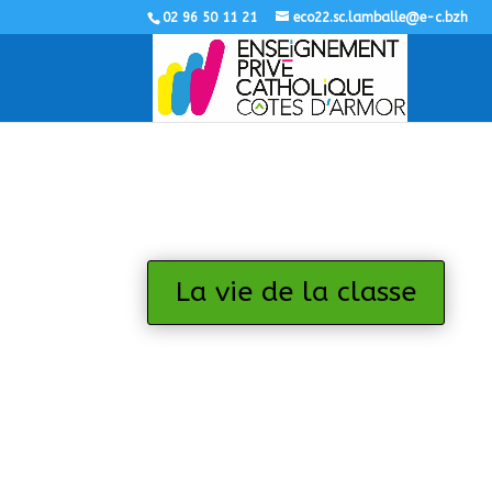
02 96 50 11 21
eco22.sc.lamballe@e-c.bzh
La vie de la classe