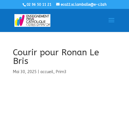
02 96 50 11 21
eco22.sc.lamballe@e-c.bzh
Courir pour Ronan Le
Bris
Mai 30, 2025
|
accueil
,
Prim3