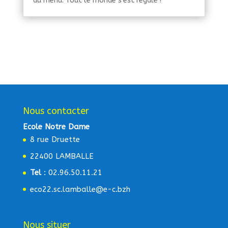
au menu. Tout le monde s'est régalé !
Nous contacter
Ecole Notre Dame
8 rue Druette
22400 LAMBALLE
Tel
: 02.96.50.11.21
eco22.sc.lamballe@e-c.bzh
Nous situer