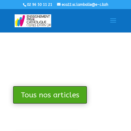
02 96 50 11 21
eco22.sc.lamballe@e-c.bzh
Tous nos articles