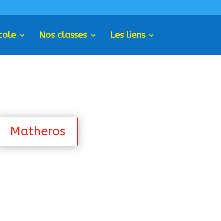
cole
Nos classes
Les liens
Matheros