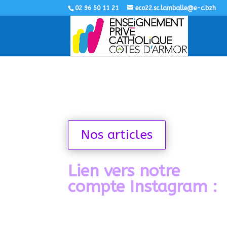
02 96 50 11 21
eco22.sc.lamballe@e-c.bzh
Nos articles
Lien vers notre
compte Instagram :