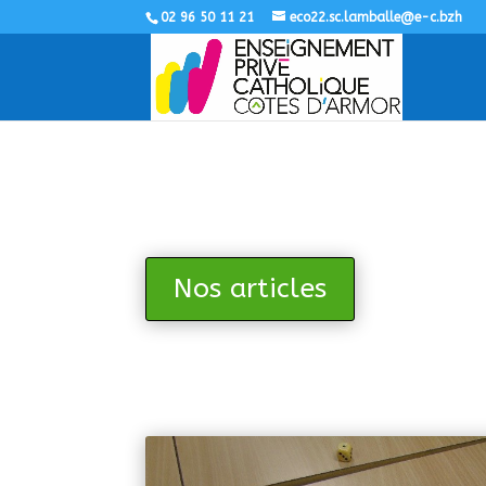
02 96 50 11 21
eco22.sc.lamballe@e-c.bzh
Nos articles