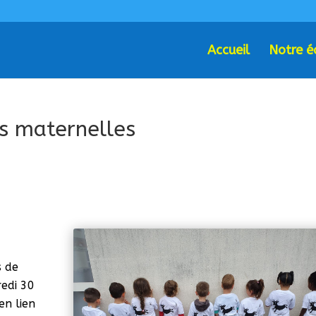
Accueil
Notre é
s maternelles
s de
redi 30
en lien