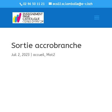
02 96 50 11 21
eco22.sc.lamballe@e-c.bzh
Sortie accrobranche
Juil 2, 2023
|
accueil
,
Mat2