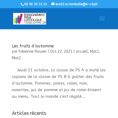
02 96 50 11 21
eco22.sc.lamballe@e-c.bzh
Les fruits d’automne
par
Fabienne Rouxel
|
Oct 22, 2021
|
accueil
,
Mat1
,
Mat2
Jeudi 21 octobre, la classe de PS A a invité les
copains de la classe de PS B à goûter des fruits
d’automne. Pommes, poires, raisin, noix,
noisettes, jus de pomme et jus de raisin étaient
au menu. Tout le monde s’est régalé...
Articles récents