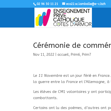
02 96 50 11 21
eco22.sc.lamballe@e-c.bzh
Cérémonie de commém
Nov 11, 2022
|
accueil
,
Prim6
,
Prim7
Le
11 Novembre
est un jour férié en
France
la guerre entre la
France
et l’Allemagne, à 
Les élèves de CM1 volontaires y ont partici
combattants.
Certains ont lu des poèmes, d’autres ont po