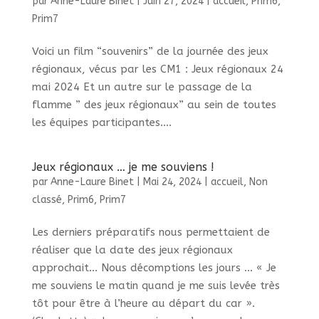
par
Anne-Laure Binet
|
Juin 27, 2024
|
accueil
,
Prim6
,
Prim7
Voici un film “souvenirs” de la journée des jeux
régionaux, vécus par les CM1 : Jeux régionaux 24
mai 2024 Et un autre sur le passage de la
flamme ” des jeux régionaux” au sein de toutes
les équipes participantes....
Jeux régionaux … je me souviens !
par
Anne-Laure Binet
|
Mai 24, 2024
|
accueil
,
Non
classé
,
Prim6
,
Prim7
Les derniers préparatifs nous permettaient de
réaliser que la date des jeux régionaux
approchait… Nous décomptions les jours … « Je
me souviens le matin quand je me suis levée très
tôt pour être à l’heure au départ du car ».