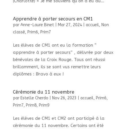
(Charlotte) « Je me souviens qu’on a eu du...
Apprendre à porter secours en CM1
par
Anne-Laure Binet
|
Mar 27, 2024
|
accueil
,
Non
classé
,
Prim6
,
Prim7
Les élèves de CM1 ont eu la formation ”
apprendre à porter secours” , délivrée par deux
bénévoles de la Croix Rouge. Tous ont réussi
brillamment, ils se sont vus remettre leurs
diplômes : Bravo à eux !
Cérémonie du 11 novembre
par
Estelle Cherdo
|
Nov 26, 2023
|
accueil
,
Prim6
,
Prim7
,
Prim8
,
Prim9
Les élèves de CM1 et CM2 ont participé à la
cérémonie du 11 novembre. Certains ont été