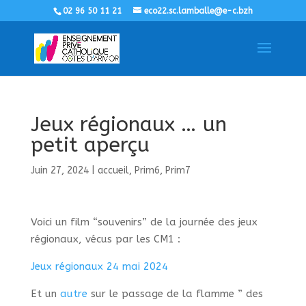
02 96 50 11 21
eco22.sc.lamballe@e-c.bzh
Jeux régionaux … un
petit aperçu
Juin 27, 2024
|
accueil
,
Prim6
,
Prim7
Voici un film “souvenirs” de la journée des jeux
régionaux, vécus par les CM1 :
Jeux régionaux 24 mai 2024
Et un
autre
sur le passage de la flamme ” des