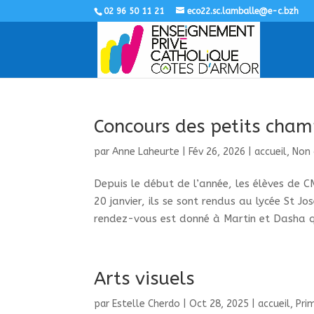
02 96 50 11 21
eco22.sc.lamballe@e-c.bzh
Concours des petits cham
par
Anne Laheurte
|
Fév 26, 2026
|
accueil
,
Non 
Depuis le début de l’année, les élèves de C
20 janvier, ils se sont rendus au lycée St J
rendez-vous est donné à Martin et Dasha qu
Arts visuels
par
Estelle Cherdo
|
Oct 28, 2025
|
accueil
,
Pri