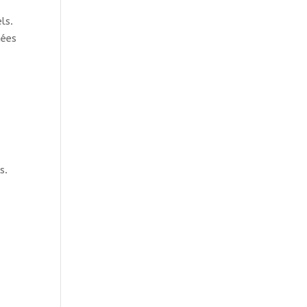
ls.
hées
s.