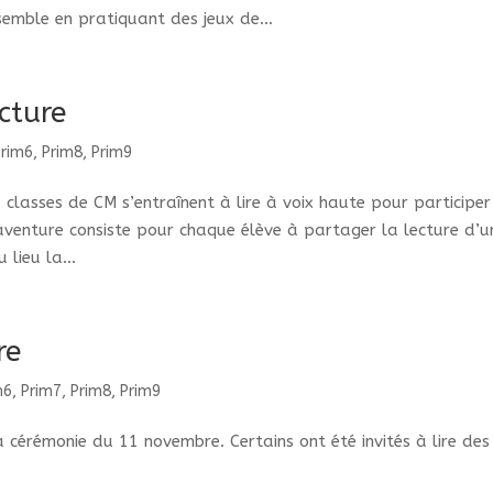
semble en pratiquant des jeux de...
cture
Prim6
,
Prim8
,
Prim9
 classes de CM s’entraînent à lire à voix haute pour participer
 aventure consiste pour chaque élève à partager la lecture d’u
lieu la...
re
m6
,
Prim7
,
Prim8
,
Prim9
 cérémonie du 11 novembre. Certains ont été invités à lire des