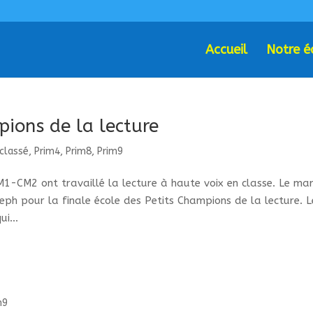
Accueil
Notre é
pions de la lecture
classé
,
Prim4
,
Prim8
,
Prim9
M1-CM2 ont travaillé la lecture à haute voix en classe. Le mar
oseph pour la finale école des Petits Champions de la lecture. L
i...
m9